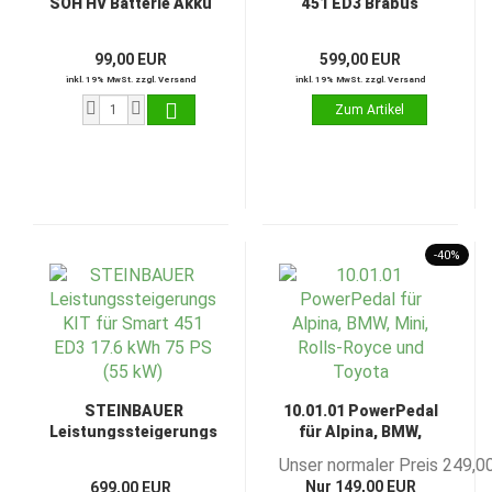
SOH HV Batterie Akku
451 ED3 Brabus
auslesen prüfen inkl.
Feeling
Zertifikat
Komplettpaket
99,00 EUR
599,00 EUR
inkl. 19% MwSt. zzgl. Versand
inkl. 19% MwSt. zzgl. Versand
-40%
STEINBAUER
10.01.01 PowerPedal
Leistungssteigerungs
für Alpina, BMW,
KIT für Smart 451 ED3
Mini, Rolls-Royce
Unser normaler Preis 249,0
17.6 kWh 75 PS (55
und Toyota
Nur 149,00 EUR
699,00 EUR