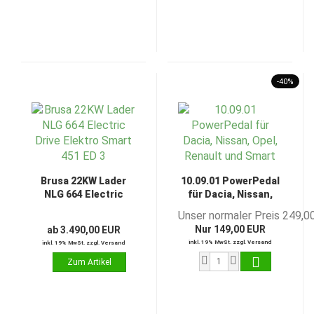
-40%
Brusa 22KW Lader
10.09.01 PowerPedal
NLG 664 Electric
für Dacia, Nissan,
Drive Elektro Smart
Opel, Renault und
Unser normaler Preis 249,0
451 ED 3
Smart
Nur 149,00 EUR
ab 3.490,00 EUR
inkl. 19% MwSt. zzgl. Versand
inkl. 19% MwSt. zzgl. Versand