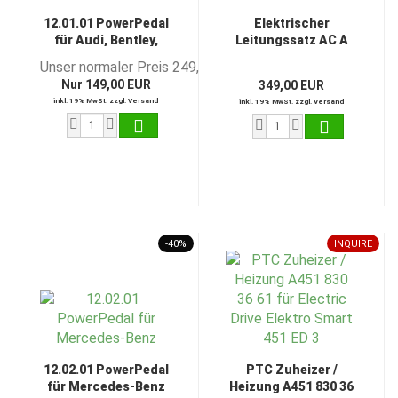
12.01.01 PowerPedal
Elektrischer
für Audi, Bentley,
Leitungssatz AC A
Porsche, Skoda und
451 540 59 05 für
Unser normaler Preis 249,00 EUR
VW
Electric Drive Elektro
Nur 149,00 EUR
349,00 EUR
Smart 451 ED 3
inkl. 19% MwSt. zzgl. Versand
inkl. 19% MwSt. zzgl. Versand
-40%
INQUIRE
12.02.01 PowerPedal
PTC Zuheizer /
für Mercedes-Benz
Heizung A451 830 36