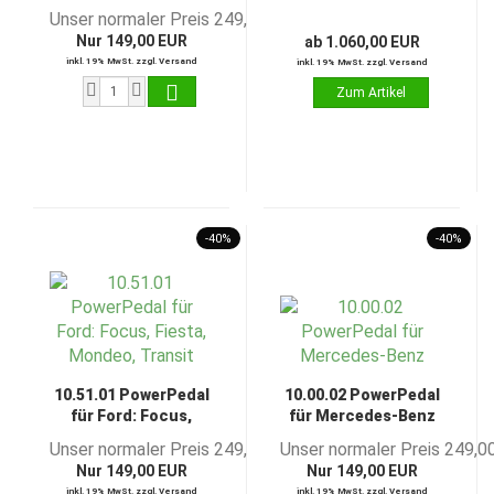
61 für Electric Drive
Unser normaler Preis 249,00 EUR
Elektro Smart 451 ED
Nur 149,00 EUR
ab 1.060,00 EUR
3
inkl. 19% MwSt. zzgl. Versand
inkl. 19% MwSt. zzgl. Versand
-40%
-40%
10.51.01 PowerPedal
10.00.02 PowerPedal
für Ford: Focus,
für Mercedes-Benz
Fiesta, Mondeo,
Unser normaler Preis 249,00 EUR
Unser normaler Preis 249,0
Transit
Nur 149,00 EUR
Nur 149,00 EUR
inkl. 19% MwSt. zzgl. Versand
inkl. 19% MwSt. zzgl. Versand