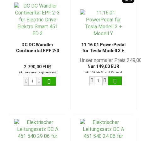
-40%
DC DC Wandler
11.16.01 PowerPedal
Continental EPF 2-3
für Tesla Modell 3 +
für Electric Drive
Modell Y
Unser normaler Preis 249,0
Elektro Smart 451 ED
Nur 149,00 EUR
2.790,00 EUR
3
inkl. 19% MwSt. zzgl. Versand
inkl. 19% MwSt. zzgl. Versand