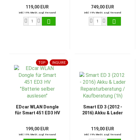
Electric Drive Elektro
119,00 EUR
749,00 EUR
Smart 451 ED 3
inkl. 19% MwSt. zzgl. Versand
inkl. 19% MwSt. zzgl. Versand
TOP
INQUIRE
EDcar WLAN Dongle
Smart ED 3 (2012 -
für Smart 451 ED3 HV
2016) Akku & Lader
"Batterie selber
Reparaturberatung /
auslesen"
Kaufberatung (1h)
199,00 EUR
119,00 EUR
inkl. 19% MwSt. zzgl. Versand
inkl. 19% MwSt. zzgl. Versand