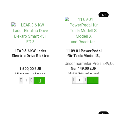
-40%
LEAR 3.6 KW Lader
11.09.01 PowerPedal
Electric Drive Elektro
für Tesla Modell S,
Smart 451 ED 3
Modell X
Unser normaler Preis 249,0
und Roadster
Nur 149,00 EUR
1.590,00 EUR
inkl. 19% MwSt. zzgl. Versand
inkl. 19% MwSt. zzgl. Versand