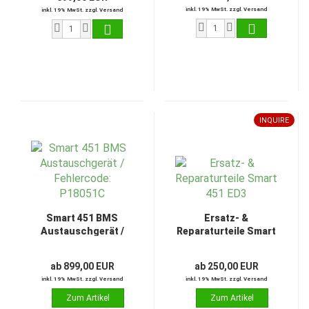
kW)
inkl. 19% MwSt. zzgl. Versand
inkl. 19% MwSt. zzgl. Versand
INQUIRE
Smart 451 BMS
Ersatz- &
Austauschgerät /
Reparaturteile Smart
Fehlercode: P18051C
451 ED3
ab 899,00 EUR
ab 250,00 EUR
inkl. 19% MwSt. zzgl. Versand
inkl. 19% MwSt. zzgl. Versand