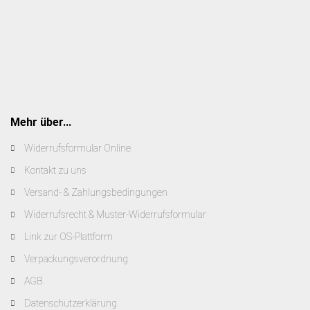
Mehr über...
Widerrufsformular Online
Kontakt zu uns
Versand- & Zahlungsbedingungen
Widerrufsrecht & Muster-Widerrufsformular
Link zur OS-Plattform
Verpackungsverordnung
AGB
Datenschutzerklärung