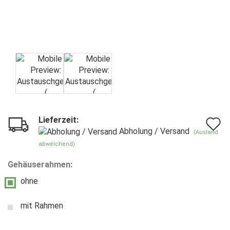
Lieferzeit:
A
Abholung / Versand
(Ausland
d
abweichend)
M
Gehäuserahmen:
ohne
mit Rahmen