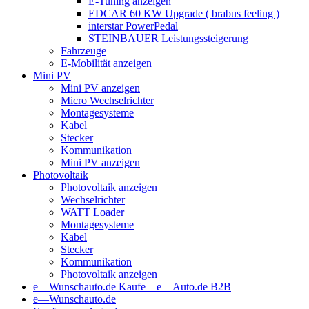
E-Tuning anzeigen
EDCAR 60 KW Upgrade ( brabus feeling )
interstar PowerPedal
STEINBAUER Leistungssteigerung
Fahrzeuge
E-Mobilität anzeigen
Mini PV
Mini PV anzeigen
Micro Wechselrichter
Montagesysteme
Kabel
Stecker
Kommunikation
Mini PV anzeigen
Photovoltaik
Photovoltaik anzeigen
Wechselrichter
WATT Loader
Montagesysteme
Kabel
Stecker
Kommunikation
Photovoltaik anzeigen
e—Wunschauto.de
Kaufe—e—Auto.de
B2B
e—Wunschauto.de