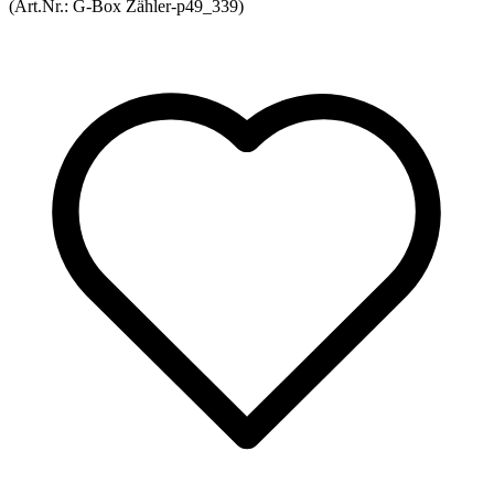
(Art.Nr.:
G-Box Zähler-p49_339
)