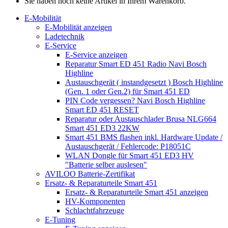
Sie haben noch keine Artikel in Ihrem Warenkorb.
E-Mobilität
E-Mobilität anzeigen
Ladetechnik
E-Service
E-Service anzeigen
Reparatur Smart ED 451 Radio Navi Bosch
Highline
Austauschgerät ( instandgesetzt ) Bosch Highline
(Gen. 1 oder Gen.2) für Smart 451 ED
PIN Code vergessen? Navi Bosch Highline
Smart ED 451 RESET
Reparatur oder Austauschlader Brusa NLG664
Smart 451 ED3 22KW
Smart 451 BMS flashen inkl. Hardware Update /
Austauschgerät / Fehlercode: P18051C
WLAN Dongle für Smart 451 ED3 HV
"Batterie selber auslesen"
AVILOO Batterie-Zertifikat
Ersatz- & Reparaturteile Smart 451
Ersatz- & Reparaturteile Smart 451 anzeigen
HV-Komponenten
Schlachtfahrzeuge
E-Tuning