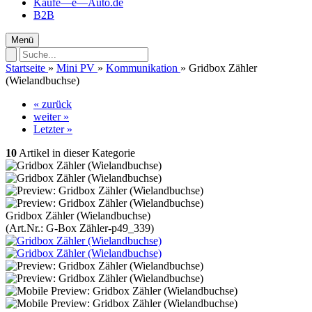
Kaufe—e—Auto.de
B2B
Menü
Startseite
»
Mini PV
»
Kommunikation
»
Gridbox Zähler
(Wielandbuchse)
« zurück
weiter »
Letzter »
10
Artikel in dieser Kategorie
Gridbox Zähler (Wielandbuchse)
(Art.Nr.:
G-Box Zähler-p49_339
)